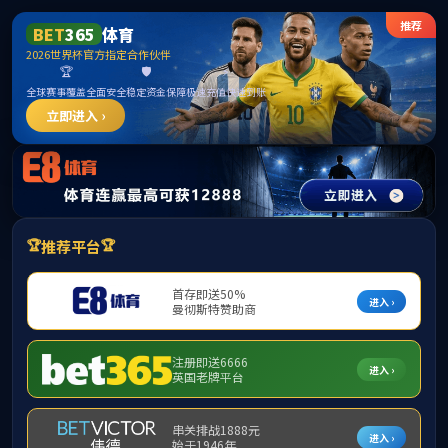
beats365(中国区)-Official Platform
beats365官网在线平台新闻
首页
/
了解beats365官网在线平台
/
新闻详情
抢先看！beats365官网在线平台集团2024年度全球销售盛典开幕在即！
发布
2025年01月17日
阅览
4538
岁聿云暮，日月其除
新年的脚步越来越近了
beats365官网在线平台集团2024年度全球销售盛典
也在大家热切期盼中拉开帷幕！